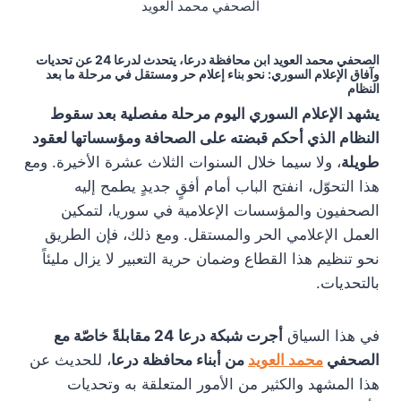
الصحفي محمد العويد
الصحفي محمد العويد ابن محافظة درعا، يتحدث لدرعا 24 عن تحديات
وآفاق الإعلام السوري: نحو بناء إعلام حر ومستقل في مرحلة ما بعد
النظام
يشهد الإعلام السوري اليوم مرحلة مفصلية بعد سقوط
النظام الذي أحكم قبضته على الصحافة ومؤسساتها لعقود
طويلة
، ولا سيما خلال السنوات الثلاث عشرة الأخيرة. ومع
هذا التحوّل، انفتح الباب أمام أفقٍ جديدٍ يطمح إليه
الصحفيون والمؤسسات الإعلامية في سوريا، لتمكين
العمل الإعلامي الحر والمستقل. ومع ذلك، فإن الطريق
نحو تنظيم هذا القطاع وضمان حرية التعبير لا يزال مليئاً
بالتحديات.
في هذا السياق
أجرت شبكة درعا 24 مقابلةً خاصّة مع
الصحفي
محمد العويد
من أبناء محافظة درعا
، للحديث عن
هذا المشهد والكثير من الأمور المتعلقة به وتحديات