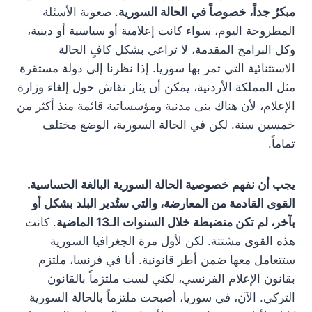
مبكرٌ جداً، خصوصاً في الحالة السورية
. صعوبة الأسئلة
المطروحة اليوم، سواء كانت إعلامية أو سياسية أو دينية،
وكل البرامج المقدمة، لا تراعي بشكل كافٍ الحالة
الاستثنائية التي تمر بها سوريا. إذا نظرنا إلى دولة مستقرة
مثل المملكة الأردنية، يمكن أن يثار نقاش حول إلغاء وزارة
الإعلام، لأن هناك بنى مدنية ومؤسساتية قائمة منذ أكثر من
خمسين سنة. لكن في الحالة السورية، الوضع مختلف
تماماً.
يجب أن نفهم خصوصية الحالة السورية البالغة الحساسية.
القوى القادمة من المعارضة، والتي ستُدير البلد بشكل أو
بآخر، لم تكن منضبطة خلال السنوات الـ13 الماضية
. كانت
هذه القوى مشتتة. لكن لأول مرة الجغرافيا السورية
ستتعامل معها ضمن أطر قانونية. أنا في فرنسا، ملتزم
بقانون الإعلام الفرنسي، لكني لست ملتزماً بالقانون
التركي. الآن، في سوريا، أصبحت ملتزماً بالحالة السورية