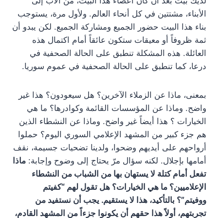
لديك بيت بعد أن كان أعضاء هذا البيت، من الأب إلى
الأبناء، مشتتين في كل أنحاء العالم. ولأول مرة، يستوجب
بناء هذا البيت حضور الجميع ومشاركة الجميع. لكن يبدو أن
ثمة ظروفاً أو معيقات ستكون عائقاً أمام اكتمال هذه
العائلة. هذه المشكلة تنطبق على الحالة الصحفية في
درعا، كما تنطبق على الحالة الصحفية في عموم سوريا.
بمعنى، ماذا عن الزملاء الآخرين؟ هل سيعودون؟ هذا غير
واضح. وماذا عن المؤسسات القائمة وكوادرها؟ ما هي
الخيارات ؟ هذا أيضاً غير واضح. وماذا عن النشطاء الذين
هم جزء كبير من المشهد الإعلامي السوري اليوم؟ حملوا
أرواحهم على أيديهم وضحوا، ولدينا تضحيات جسيمة، نقف
أمامها بإجلال. لكنه سؤال مرّ يحتاج إلى وضوح وإجابة:
ماذا
تفعل أمام كتلة لا يستهان بها من الشباب من النشطاء
الإعلاميين؟ ما هي الخيارات؟ هل تقول لهم “كفيتم
ووفيتم”؟ بالتأكيد، هذا لا يستقيم. يجب أن نستفيد من
تجربتهم، أولاً هذا حقهم أن يكونوا جزءاً من المشهد القادم،