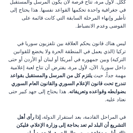
ككل. لأول مرة، تتاح فرصة لأن يكون المرسل والمستقبل
في جغرافية واحدة تحكمها القواعد نفسها. هذا يحتاج إلى
تأطير وإنهاء المرحلة السابقة التي كانت قائمة على
الفوضى وعدم الانضباط.
ليس هناك قانون يحكم العلاقة بين تلفزيون سوريا في
تركيا (الذي يعمل في المنطقة الحرة ولا يخضع للقوانين
التركية) وبين جمهوره في أمريكا أو لبنان أو الأردن أو حتى
داخل سوريا. الآن، لأول مرة، يفترض أن تتاح لعبة إعلامية
مهمة جداً، حيث
يلتزم كل من المرسل والمستقبل بقواعد
تندرج تحت قانون الإعلام السوري والقانون العام السوري
بضوابطه وقواعده وتعريفاته
. هذا يحتاج إلى جهد كبير حتى
نعتاد عليه.
في المراحل القادمة، بعد استقرار الدولة،
إذا رأى أهل
التشريع أن البلد لم تعد بحاجة إلى وزارة الإعلام، فليكن
ذلك. أنا مع دعاة توسيع مجال الحرية بلا حدود أمام