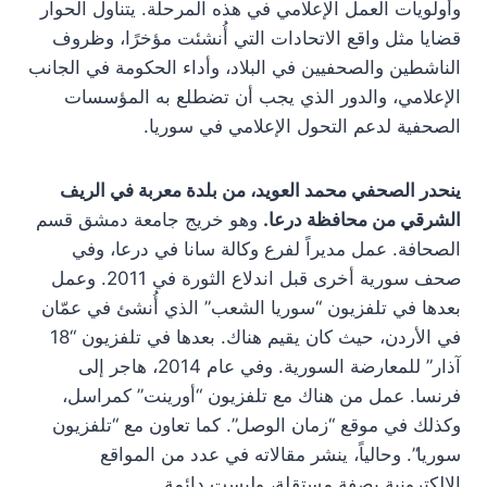
وأولويات العمل الإعلامي في هذه المرحلة. يتناول الحوار
قضايا مثل واقع الاتحادات التي أُنشئت مؤخرًا، وظروف
الناشطين والصحفيين في البلاد، وأداء الحكومة في الجانب
الإعلامي، والدور الذي يجب أن تضطلع به المؤسسات
الصحفية لدعم التحول الإعلامي في سوريا.
ينحدر الصحفي محمد العويد، من بلدة معربة في الريف
الشرقي من محافظة درعا.
وهو خريج جامعة دمشق قسم
الصحافة. عمل مديراً لفرع وكالة سانا في درعا، وفي
صحف سورية أخرى قبل اندلاع الثورة في 2011. وعمل
بعدها في تلفزيون “سوريا الشعب” الذي أُنشئ في عمّان
في الأردن، حيث كان يقيم هناك. بعدها في تلفزيون “18
آذار” للمعارضة السورية. وفي عام 2014، هاجر إلى
فرنسا. عمل من هناك مع تلفزيون “أورينت” كمراسل،
وكذلك في موقع “زمان الوصل”. كما تعاون مع “تلفزيون
سوريا”. وحالياً، ينشر مقالاته في عدد من المواقع
الإلكترونية بصفة مستقلة، وليست دائمة.