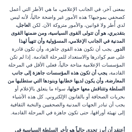
بمعنى آخر، في الجانب الإعلامي، ما هي الأطر التي أعمل
كصحفي بموجبها؟ هذه الأمور غير واضحة حالياً، لأنه ليس
لدي أُطر ولا قوانين، والأمور متروكة الآن. لكن ا
لعاجل،
بتقديري، هو أن تتولى القوى السياسية، ومن ضمنها القوى
المدنية في الجانب الإعلامي، المسؤولية وأن تتهيأ لهذا
الدور
. يجب أن تكون هذه القوى جاهزة، وأن تكون قادرة
على ضم كوادرها والاستعداد للمرحلة القادمة. إذا لم تكن
المؤسسات الإعلامية متاحة حالياً، فعلى الأقل في المرحلة
القادمة،
يجب أن تكون هذه المؤسسات جاهزة إلى جانب
المعارضة، وأن يكون لديها خطابها وبنودها التي ستطلبها من
السلطة وتتناقش معها حولها،
سواء ما يتعلق بالإعلام أو
بحريات الصحافة أو بالقانون الإلكتروني. كل هذه الأشياء
يجب أن تبادر الجهات المدنية والصحفيين والنخبة الثقافية
إلى تهيئة أوراقها، حتى تكون جاهزة في المرحلة القادمة.
أعتقد أن أبرز تحدي حالياً هو تأخر السلطة السياسية في