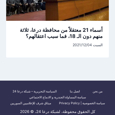
أسماء 21 معتقلاً من محافظة درعا، ثلاثة
منهم دون الـ 18، فما سبب اعتقالهم؟
السبت 2021/12/04
من نحن
اتصل بنا
السياسة التحريرية – شبكة درعا 24
سياسة المساواة الجندرية و الادماج الاجتماعي
سياسة الخصوصية | Privacy Policy
ميثاق شرف للإعلاميين السوريين
كل الحقوق محفوظة، لشبكة درعا 24، © 2026