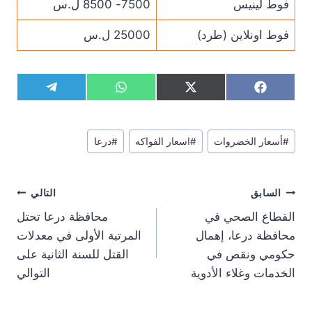
فوط لينيس
7500- 8500 ل.س
فوط اونلاين (طرد)
25000 ل.س
S
S
S
S
T
W
X
F
h
h
h
h
e
h
(
a
a
a
a
a
l
a
T
c
r
r
r
r
e
t
w
e
وسوم
e
e
e
e
g
s
i
b
#
أسعار الخضروات
#
اسعار الفواكه
#
درعا
المقال:
o
o
o
o
r
A
t
o
n
n
n
n
a
p
t
o
m
p
e
k
تصفّح
r
السابق
التالي
)
المقالات
القطاع الصحي في
محافظة درعا تحتل
محافظة درعا، إهمال
المرتبة الأولى في معدلات
حكومي ونقص في
القتل للسنة الثانية على
الخدمات وغلاء الأدوية
التوالي