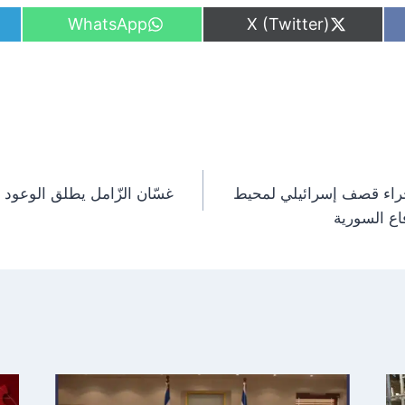
S
S
WhatsApp
X (Twitter)
h
h
a
a
r
r
e
e
o
o
n
n
جراء قصف إسرائيلي لمحيط
غسّان الزّامل يطلق الوعود 
ع السورية