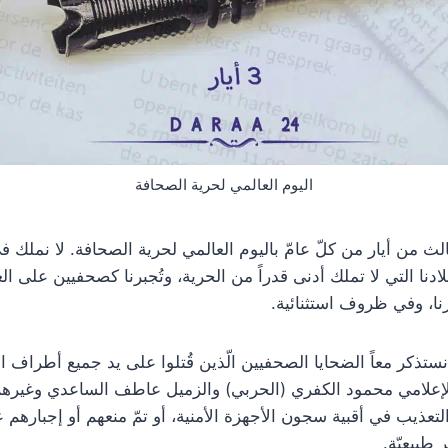
اليوم العالمي لحرية الصحافة
لث من أيار من كلّ عامّ باليوم العالمي لحرية الصحافة. لا نملك في ه
لادنا التي لا تملك أدنى قدراً من الحرية، وتُجبرنا كصحفيين على
رنا، وفي ظروف استثنائية.
ستذكر معاً الضحايا الصحفيين الّذين قُتلوا على يد جميع أطراف ا
 الإعلامي محمود الكفري (الحربي) والزميل عاطف الساعدي وغيرهم
لتعذيب في أقبية سجون الأجهزة الأمنية، أو تمّ منعهم أو إجبارهم ع
طبيعيّة.