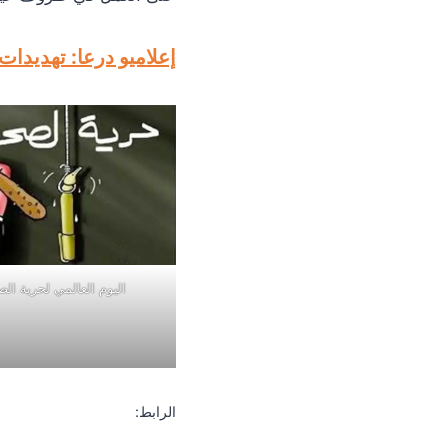
إعلاميو درعا: تهديدا
اليوم العالمي لحرية الصح
الرابط: