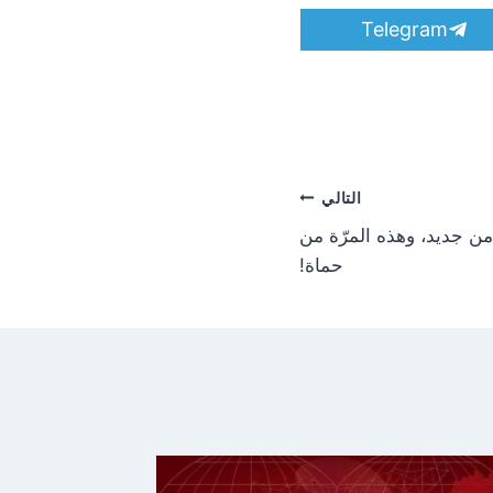
S
Telegram
h
a
r
e
o
n
التالي
من جديد، وهذه المرّة من
حماة!