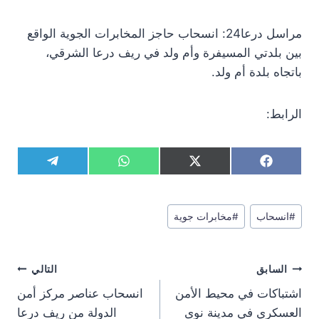
مراسل درعا24: انسحاب حاجز المخابرات الجوية الواقع
بين بلدتي المسيفرة وأم ولد في ريف درعا الشرقي،
باتجاه بلدة أم ولد.
الرابط:
S
S
S
S
T
W
X
F
h
h
h
h
e
h
(
a
a
a
a
a
l
a
T
c
r
r
r
r
e
t
w
e
وسوم
e
e
e
e
g
s
i
b
#
انسحاب
#
مخابرات جوية
المقال:
o
o
o
o
r
A
t
o
n
n
n
n
a
p
t
o
m
p
e
k
تصفّح
r
السابق
التالي
)
المقالات
اشتباكات في محيط الأمن
انسحاب عناصر مركز أمن
العسكري في مدينة نوى
الدولة من ريف درعا