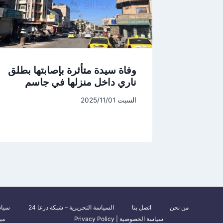
وفاة سيدة متأثرة بإصابتها بطلق
ناري داخل منزلها في جاسم
السبت 2025/11/01
من نحن
اتصل بنا
السياسة التحريرية – شبكة درعا 24
سياس
سياسة الخصوصية | Privacy Policy
مي