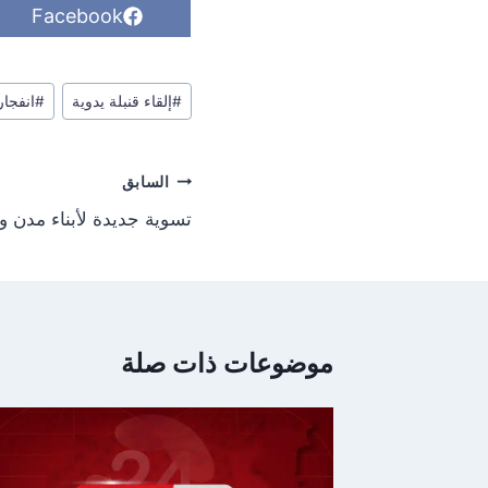
S
Facebook
h
a
r
وسوم
e
#
إلقاء قنبلة يدوية
#
انفجار
o
المقال:
n
تصفّح
السابق
المقالات
تسوية جديدة لأبناء مدن 
موضوعات ذات صلة