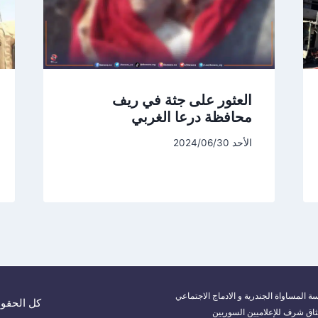
العثور على جثة في ريف
محافظة درعا الغربي
الأحد 2024/06/30
ة المساواة الجندرية و الادماج الاجتماعي
كل الحقوق م
ثاق شرف للإعلاميين السوريين