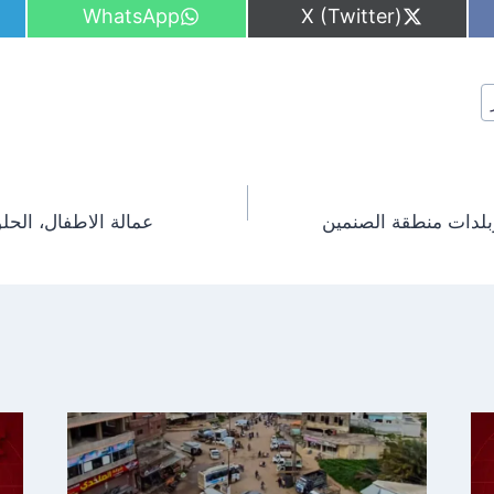
S
S
WhatsApp
X (Twitter)
h
h
a
a
r
r
e
e
o
o
n
n
وبلدات منطقة الصنمين
عمالة الاطفال، الحل