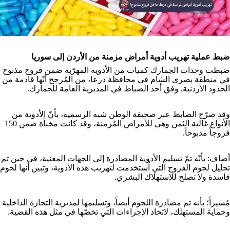
ضبط عملية تهريب أدوية أمراض مزمنة من الأردن إلى سوريا
ضبطت وحدات الجمارك كميات من الأدوية المهرّبة ضمن فروج مذبوح
في منطقة بصرى الشام في محافظة درعا، من المُرجح أنّها قادمة من
الحدود الأردنية. وفق أحد الضباط في المديرية العامة للجمارك.
وقد صرّح الضابط عبر صحيفة الوطن شبه الرسمية، بأنّ الأدوية من
الأنواع غالية الثمن وهي للأمراض المُزمنة، وقد كانت مخبأة ضمن 150
فروجاً مذبوحاً.
أضاف: بأنّه تمّ تسليم الأدوية المصادرة إلى الجهات المعنية، في حين تم
تحليل لحوم الفروج التي اُستخدمت لتهريب هذه الأدوية، وتبين أنها لحوم
فاسدة ولا تصلح للاستهلاك البشري.
مُشيراً؛ بأنه تم مصادرة اللحوم أيضاً، وتسليمها لمديرية التجارة الداخلية
وحماية المستهلك، لاتخاذ الإجراءات التي تخصّها في مثل هذه القضية.