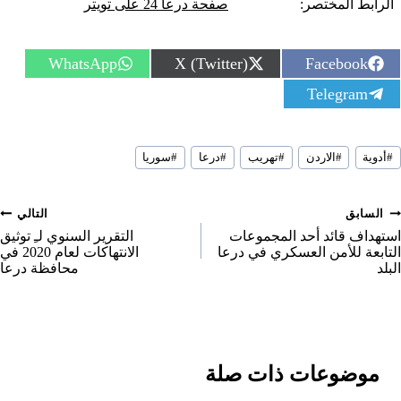
الرابط المختصر:
صفحة درعا 24 على تويتر
S
S
S
WhatsApp
X (Twitter)
Facebook
h
h
h
S
Telegram
a
a
a
h
r
r
r
a
e
e
e
r
o
o
o
سوم
e
n
n
n
#
أدوية
#
الاردن
#
تهريب
#
درعا
#
سوريا
لمقال:
o
n
صفّح
السابق
التالي
لمقالات
استهداف قائد أحد المجموعات
التقرير السنوي لـِ توثيق
التابعة للأمن العسكري في درعا
الانتهاكات لعام 2020 في
البلد
محافظة درعا
موضوعات ذات صلة