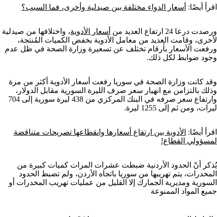
اقرأ أيضًا:
أسعار الدواء مختلفة بين صيدلية وأخرى، فما السبب؟
ورصدت درعا 24 ارتفاع العديد من
أسعار الأدوية
، واختلافها من صيدلية
لأخرى، وقامت العديد من معامل الأدوية بخفض الكميات المُنتجة،
ورفعت الأسعار بأرقام تختلف عن تسعيرة وزارة الصحة في ظل عدم
وجود ضوابط لكل ذلك.
وقد كانت وزارة الصحة في سوريا رفعت أسعار الأدوية أكثر من مرة
وذلك بالتزامن مع انهيار سعر صرف الليرة السورية مقابل الدولار،
وارتفاع سعر صرفه في البنك المركزي من 438 ليرة سورية إلى 704
ليرات، ومن ثم إلى 1255 ليرة.
اقرأ أيضًا:
الأدوية بين ارتفاع أسعارها وانقطاعها تصريحات متناقضة
لمسؤولي القطاع!
يُذكر أنّ الحدود الأردنية ضبطت عشرات المرات كميات كبيرة من
المخدرات، يتم تهريبها من سوريا باتجاه الأردن، ولم تضبط الحدود
السورية ومديرية الجمارك إلا القليل من عمليات تهريب المخدرات أو
جميع المواد الممنوعة