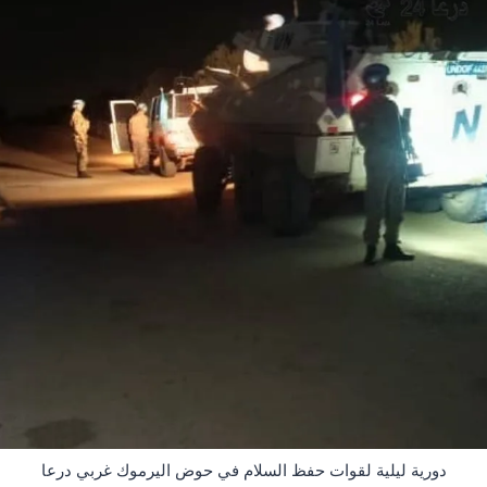
دورية ليلية لقوات حفظ السلام في حوض اليرموك غربي درعا