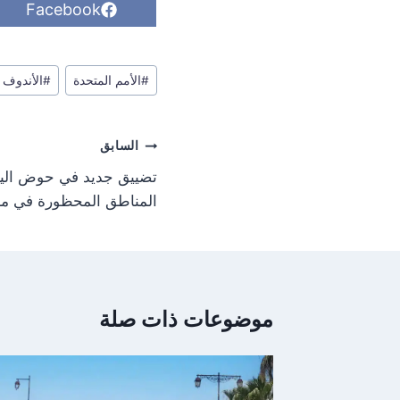
S
Facebook
h
a
r
وسوم
e
#
الأمم المتحدة
#
الأندوف
o
المقال:
n
تصفّح
السابق
المقالات
تضييق جديد في حوض اليرم
المناطق المحظورة في مع
موضوعات ذات صلة