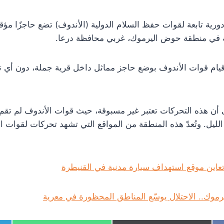
راسل درعا 24 بأن دورية تابعة لقوات حفظ السلام الدولية (الأندوف) تضع حاجزً
ية في منطقة حوض اليرموك، غربي محافظة درعا.
قيام قوات الأندوف بوضع حاجز مماثل داخل قرية جملة، دون أي
 أن هذه التحركات تعتبر غير مسبوقة، حيث قوات الأندوف لم تقم س
ليل. وتُعدّ هذه المنطقة من المواقع التي تشهد تحركات لقوات ال
عاين موقع استهداف سيارة مدنية في القنيطرة
وك.. الاحتلال يوسّع المناطق المحظورة في معرية