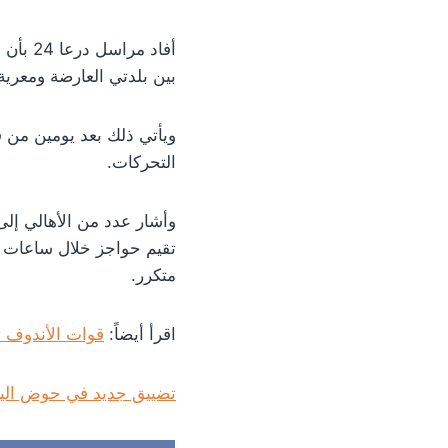
أفاد م
بين بلدتي العارضة ومعر
ويأتي ذلك بعد يومين من 
التحركات.
وأشار عدد من الأهالي إلى
تقيم حواجز خلال ساعات ال
متكرر.
اقرأ أيضاً:
قوات الأندوف ت
تضييق جديد في حوض اليرم