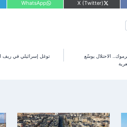
S
S
WhatsApp
X (Twitter)
h
h
a
a
r
r
e
e
o
o
n
n
وك.. الاحتلال يوسّع
توغل إسرائيلي في ريف ا
رية