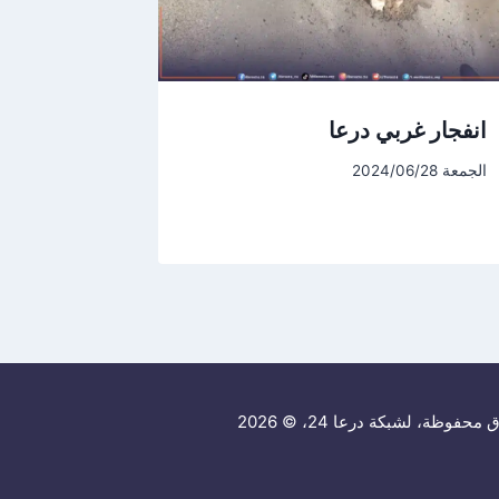
انفجار غربي درعا
الجمعة 2024/06/28
حفوظة، لشبكة درعا 24، © 2026