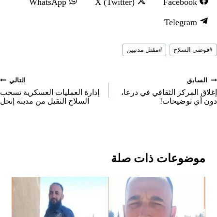
S
S
S
WhatsApp
X (Twitter)
Facebook
h
h
h
S
Telegram
a
a
a
h
r
r
r
سوم
a
#
فوضى السلاح
#
مقتل مدنيين
لمقال:
e
e
e
r
o
o
o
e
صفّح
السابق
التالي
n
n
n
o
لمقالات
إغلاق المركز الثقافي في درعا،
إدارة العمليات العسكرية تسحب
دون أي توضيحات!
السلاح الثقيل من مدينة إنخل
n
موضوعات ذات صلة