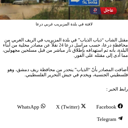
لافتة في بلدة المزيريب غربي درعا
مقتل الشاب “ذياب الذياب” في بلدة المزيريب في الريف الغربي من
محافظة درعا، حسب مراسل درعا 24 نقلاً عن مصادر محلية من أبناء
البلدة، بأنه تم استهدافه بإطلاق نار مباشر من قبل مسلحين مجهولين،
مما أدى إلى مقتله على الفور.
أضافت المصادر بأنّ “الذياب” ينحدر من محافظة ريف دمشق، وهو
فلسطيني الجنسية، ويخدم في جيش التحرير الفلسطيني.
رابط الخبر :
S
S
S
WhatsApp
X (Twitter)
Facebook
h
h
h
S
Telegram
a
a
a
h