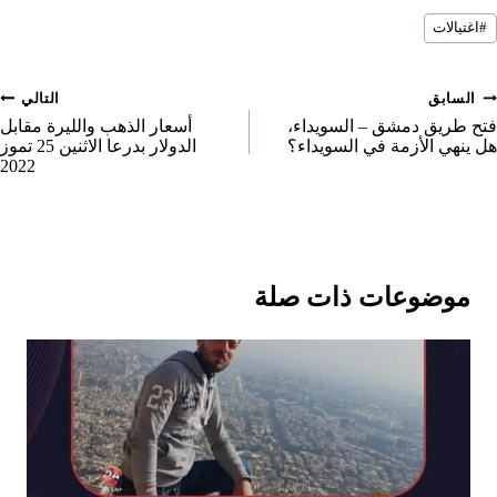
r
r
r
سوم
a
#
اغتيالات
لمقال:
e
e
e
r
o
o
o
e
صفّح
السابق
التالي
n
n
n
o
لمقالات
فتح طريق دمشق – السويداء،
أسعار الذهب والليرة مقابل
هل ينهي الأزمة في السويداء؟
الدولار بدرعا الاثنين 25 تموز
n
2022
موضوعات ذات صلة