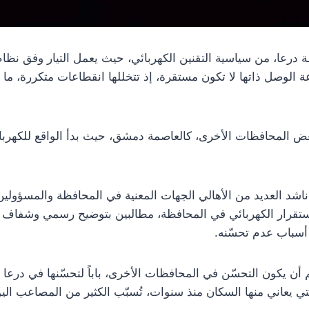
 درعا، من سياسية التقنين الكهربائي، حيث يعمل التيار وفق نظ
صل ذاتها لا تكون مستقرة، إذ تتخللها انقطاعات متكررة، ما يح
 بعض المحافظات الأخرى، كالعاصمة دمشق، حيث بدأ الواقع للكهربائ
ر بريد صفحة درعا 24، ناشد العديد من الأهالي الجهات المعنية في المحافظة والم
ستقرار الكهربائي في المحافظة، مطالبين بتوضيح رسمي وشفاف ي
 أسباب عدم تحسّنه.
أن يكون التحسّن في المحافظات الأخرى، باباً لتحسّنها في درعا 
تي يعاني منها السكان منذ سنوات، تُسبّب الكثير من المصاعب اليوم