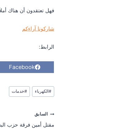
فهل تعتقدون أن هناك أملا
شاركونا آراءكم
الرابط:
S
Facebook
h
a
r
وسوم
e
#
الكهرباء
#
خدمات
o
المقال:
n
تصفّح
السابق
المقالات
مقتل أمين فرقة حزب البع