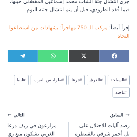
جرى انتشال جثة الشاب محمد إسماعيل المفعلاني حينها،
فيما فُقد الطرودي، قبل أن يتم انتشال جثته اليوم.
إقرأ أيضاً:
مركب الـ 750 مهاجراً: بشهادات من استطاعوا
النجاة
S
S
S
S
T
W
X
F
h
h
h
h
e
h
(
a
a
a
a
a
l
a
T
c
r
r
r
r
e
t
w
e
وسوم
e
e
e
e
g
s
i
b
#
السباحة
#
الغرق
#
درعا
#
طرابلس الغرب
#
ليبيا
المقال:
o
o
o
o
r
A
t
o
n
n
n
n
a
p
t
o
#
ناحتة
m
p
e
k
r
)
تصفّح
السابق
التالي
المقالات
رصد آليات للاحتلال على
مزارعون في ريف درعا
تل أحمر شرقي بالقنيطرة
الغربي يشكون منع ري