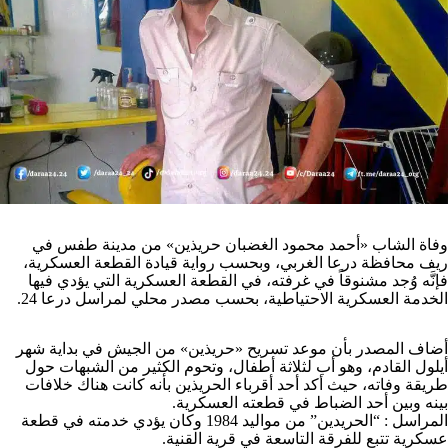
وفاة الشاب «أحمد محمود الغضبان حريذين» من مدينة طفس في
ريف محافظة درعا الغربي، وبحسب رواية قيادة القطعة العسكرية،
فإنَّه وُجد مشنوقاً في غرفته، في القطعة العسكرية التي يؤدي فيها
الخدمة العسكرية الاحتياطية، بحسب مصدر محلي لمراسل درعا 24.
أضاف المصدر بأن موعد تسريح «حريذين» من الجيش في بداية شهر
أيلول القادم، وهو أب لثلاثة أطفال، وتحوم الكثير من الشبهات حول
طريقة وفاته، حيث أكد أحد أقرباء الحريذين بأنه كانت هناك خلافات
بينه وبين أحد الضباط في قطعته العسكرية.
المراسل : “الحريدين” من مواليد 1984 وكان يؤدي خدمته في قطعة
عسكرية تتبع للفرقة التاسعة في قرية القنية.