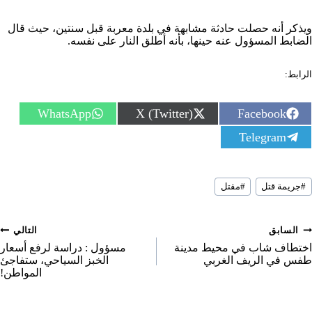
ويذكر أنه حصلت حادثة مشابهة في بلدة معربة قبل سنتين، حيث قال
الضابط المسؤول عنه حينها، بأنه أطلق النار على نفسه.
الرابط:
S
S
S
WhatsApp
X (Twitter)
Facebook
h
h
h
S
Telegram
a
a
a
h
r
r
r
a
e
e
e
r
o
o
o
سوم
e
n
n
n
#
جريمة قتل
#
مقتل
لمقال:
o
n
صفّح
السابق
التالي
لمقالات
اختطاف شاب في محيط مدينة
مسؤول : دراسة لرفع أسعار
طفس في الريف الغربي
الخبز السياحي، ستفاجئ
المواطن!