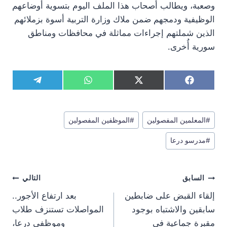
وصعبة، ويطالب أصحاب هذا الملف اليوم بتسوية أوضاعهم
الوظيفية ودمجهم ضمن ملاك وزارة التربية أسوة بزملائهم
الذين شملتهم إجراءات مماثلة في محافظات ومناطق
سورية أُخرى.
S
S
S
S
T
W
X
F
h
h
h
h
e
h
(
a
a
a
a
a
l
a
T
c
r
r
r
r
e
t
w
e
وسوم
e
e
e
e
g
s
i
b
#
المعلمين المفصولين
#
الموظفين المفصولين
المقال:
o
o
o
o
r
A
t
o
n
n
n
n
a
p
t
o
#
مدرسو درعا
m
p
e
k
r
)
تصفّح
السابق
التالي
المقالات
إلقاء القبض على ضابطين
بعد ارتفاع الأجور..
سابقين والاشتباه بوجود
المواصلات تستنزف طلاب
مقبرة جماعية في
وموظفي درعا،