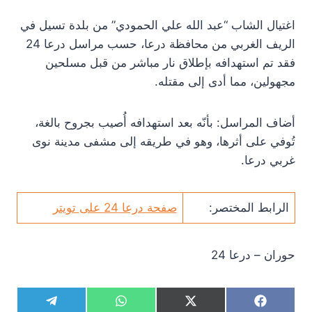
اغتيال الشاب “عبد الله علي الحمودي” من بلدة تسيل في
الريف الغربي من محافظة درعا، حسب مراسل درعا 24
فقد تم استهدافه بإطلاق نار مباشر من قبل مسلحين
مجهولين، مما أدى إلى مقتله.
أضاف المراسل: بأنّه بعد استهدافه أُصيب بجروح بالغة،
تُوفي على أثرها، وهو في طريقه إلى مشفى مدينة نوى
غربي درعا.
الرابط المختصر:
صفحة درعا 24 على تويتر
حوران – درعا 24
S
S
S
S
T
W
X
F