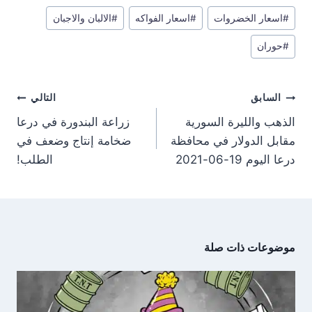
r
r
r
r
e
t
w
e
وسوم
e
e
e
e
g
s
i
b
#
اسعار الخضروات
#
اسعار الفواكه
#
الالبان والاجبان
المقال:
o
o
o
o
r
A
t
o
n
n
n
n
a
p
t
o
#
حوران
m
p
e
k
r
)
تصفّح
السابق
التالي
المقالات
الذهب والليرة السورية
زراعة البندورة في درعا
مقابل الدولار في محافظة
ضخامة إنتاج وضعف في
درعا اليوم 19-06-2021
الطلب!
موضوعات ذات صلة