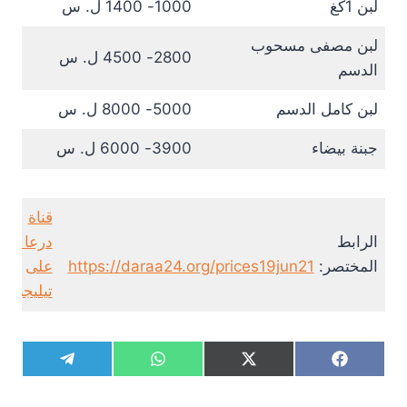
لبن 1كغ
1000- 1400 ل. س
لبن مصفى مسحوب
2800- 4500 ل. س
الدسم
لبن كامل الدسم
5000- 8000 ل. س
جبنة بيضاء
3900- 6000 ل. س
قناة
الرابط
درعا 24
المختصر:
https://daraa24.org/prices19jun21
على
تيليجرام
S
S
S
S
T
W
X
F
h
h
h
h
e
h
(
a
a
a
a
a
l
a
T
c