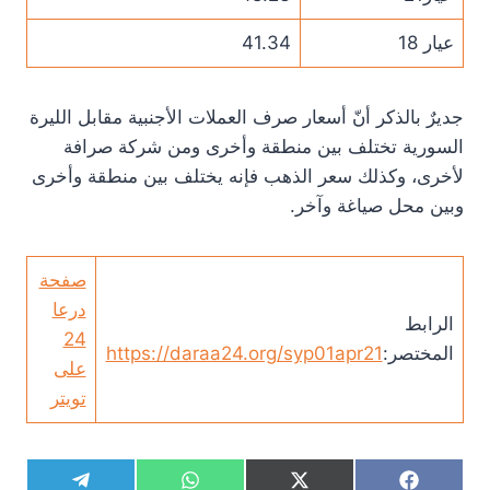
عيار 18
41.34
جديرٌ بالذكر أنّ أسعار صرف العملات الأجنبية مقابل الليرة
السورية تختلف بين منطقة وأخرى ومن شركة صرافة
لأخرى، وكذلك سعر الذهب فإنه يختلف بين منطقة وأخرى
وبين محل صياغة وآخر.
صفحة
درعا
الرابط
24
المختصر:
https://daraa24.org/syp01apr21
على
تويتر
S
S
S
S
T
W
X
F