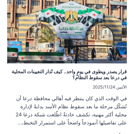
50%،
هل
انتهى
التفاوت
بين
الموظفين؟
قرار يصدر ويطوى في يومٍ واحد.. كيف تُدار التعيينات المحلية
في درعا بعد سقوط النظام؟
الأثنين 2025/11/24
في الوقت الذي كان ينتظر فيه أهالي محافظة درعا أن
تُشكّل مرحلة ما بعد سقوط نظام الأسد بدايةً لإدارة
محلية أكثر مهنية، تكشف حادثةٌ اطّلعت شبكة درعا 24
على تفاصيلها أنموذجاً واضحاً على استمرار التخبط،…