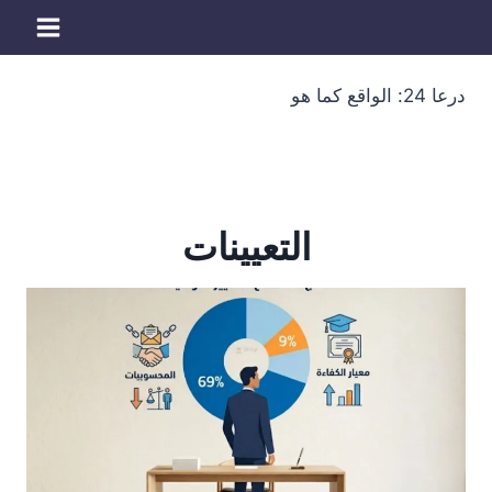
لتجاوز
لى
لمحتوى
درعا 24: الواقع كما هو
التعيينات