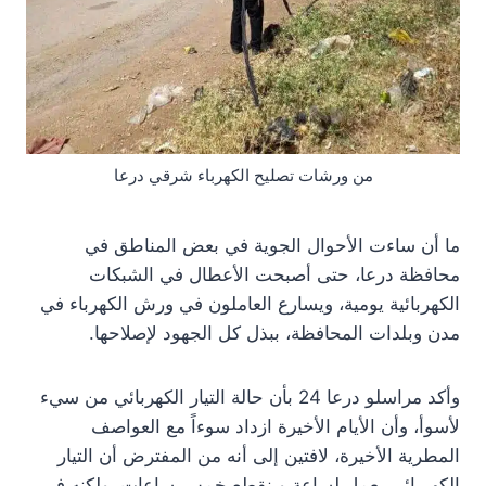
من ورشات تصليح الكهرباء شرقي درعا
ما أن ساءت الأحوال الجوية في بعض المناطق في
محافظة درعا، حتى أصبحت الأعطال في الشبكات
الكهربائية يومية، ويسارع العاملون في ورش الكهرباء في
مدن وبلدات المحافظة، ببذل كل الجهود لإصلاحها.
وأكد مراسلو درعا 24 بأن حالة التيار الكهربائي من سيء
لأسوأ، وأن الأيام الأخيرة ازداد سوءاً مع العواصف
المطرية الأخيرة، لافتين إلى أنه من المفترض أن التيار
الكهربائي يعمل لساعة وينقطع خمس ساعات، ولكنه في