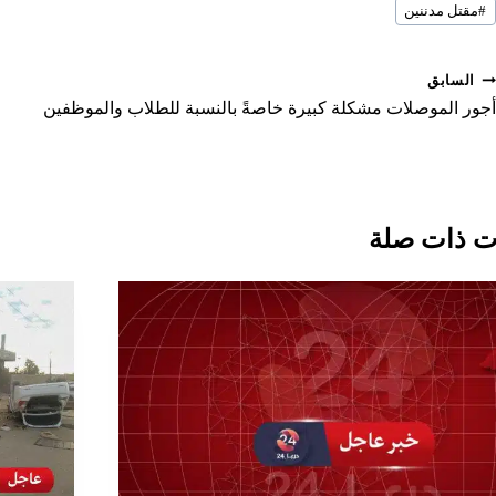
e
e
e
#
مقتل مدننين
لمقال:
o
o
o
n
n
n
صفّح
السابق
لمقالات
أجور الموصلات مشكلة كبيرة خاصةً بالنسبة للطلاب والموظفين
 ذات صلة