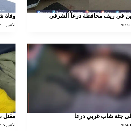
نين في ريف محافظة درعا الشرقي
وفاة ش
الأثنين 2025/08/11
لى جثة شاب غربي درعا
مقتل ش
الأثنين 2024/04/15