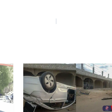
e
o
n