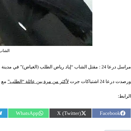
الشاب 
مراسل درعا 24 : مقتل الشاب “إياد رياض الطلب (الغياض)” في مدينة جاسم في الريف الشمالي من محافظة درعا، بإطلاق نار مباشر، وهناك أنباء عن إصابة والده “رياض الطلب” بجروح جراء إطلاق النار.
ورصدت درعا 24 اشتباكات جرت
لأكثر من مرة بين عائلة “الطلب”
مع م
الرابط:
S
S
S
WhatsApp
X (Twitter)
Facebook
h
h
h
a
a
a
r
r
r
سوم