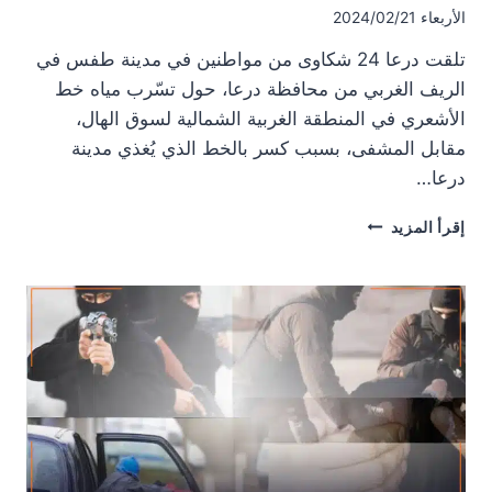
الأربعاء 2024/02/21
تلقت درعا 24 شكاوى من مواطنين في مدينة طفس في
الريف الغربي من محافظة درعا، حول تسّرب مياه خط
الأشعري في المنطقة الغربية الشمالية لسوق الهال،
مقابل المشفى، بسبب كسر بالخط الذي يُغذي مدينة
درعا…
مياه
إقرأ المزيد
الشرب
تُهدر
في
مكان
ومناطق
أخرى
تشتكي
من
نقصها