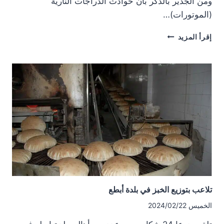
ومن الجدير بالذكر بأن حوادث الدراجات النارية
(الموتورات)…
حوادث
إقرأ المزيد
الدراجات
النارية
في
محافظة
درعا
تلاعب بتوزيع الخبز في بلدة أبطع
الخميس 2024/02/22