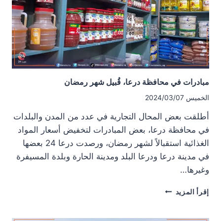
حال
توافر
الكميات
الكافية
مبادرات في محافظة درعا، قُبيل شهر رمضان
الخميس 2024/03/07
أطلقت بعض المحال التجارية في عدد من المدن والبلدات
في محافظة درعا، بعض المبادرات لتخفيض أسعار المواد
الغذائية استقبالاً لشهر رمضان، ورصدت درعا 24 بعضها
في مدينة درعا ودرعا البلد ومدينة الحارة وبلدة المسيفرة
وغيرها…
مبادرات
إقرأ المزيد
في
محافظة
درعا،