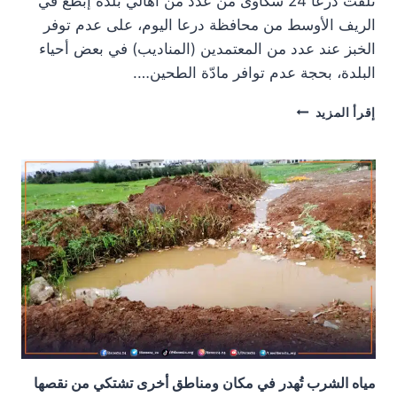
تلقت درعا 24 شكاوى من عدد من أهالي بلدة إبطع في
الريف الأوسط من محافظة درعا اليوم، على عدم توفر
الخبز عند عدد من المعتمدين (المناديب) في بعض أحياء
البلدة، بحجة عدم توافر مادّة الطحين….
تلاعب
إقرأ المزيد
بتوزيع
الخبز
في
بلدة
أبطع
مياه الشرب تُهدر في مكان ومناطق أخرى تشتكي من نقصها