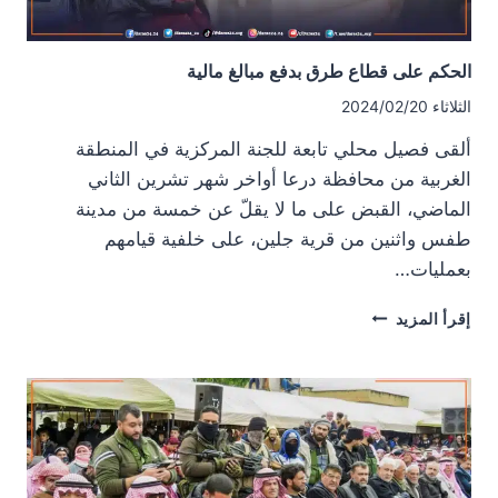
الحكم على قطاع طرق بدفع مبالغ مالية
الثلاثاء 2024/02/20
ألقى فصيل محلي تابعة للجنة المركزية في المنطقة
الغربية من محافظة درعا أواخر شهر تشرين الثاني
الماضي، القبض على ما لا يقلّ عن خمسة من مدينة
طفس واثنين من قرية جلين، على خلفية قيامهم
بعمليات…
الحكم
إقرأ المزيد
على
قطاع
طرق
بدفع
مبالغ
مالية