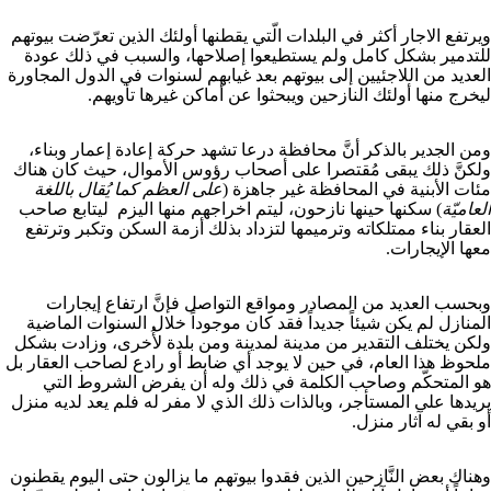
ويرتفع الاجار أكثر في البلدات الّتي يقطنها أولئك الذين تعرّضت بيوتهم
للتدمير بشكل كامل ولم يستطيعوا إصلاحها، والسبب في ذلك عودة
العديد من اللاجئيين إلى بيوتهم بعد غيابهم لسنوات في الدول المجاورة
ليخرج منها أولئك النازحين ويبحثوا عن أماكن غيرها تأويهم.
ومن الجدير بالذكر أنَّ محافظة درعا تشهد حركة إعادة إعمار وبناء،
ولكنَّ ذلك يبقى مُقتصرا على أصحاب رؤوس الأموال، حيث كان هناك
مئات الأبنية في المحافظة غير جاهزة (
على العظم كما يُقال باللغة
العاميّة
) سكنها حينها نازحون، ليتم اخراجهم منها اليزم ليتابع صاحب
العقار بناء ممتلكاته وترميمها لتزداد بذلك أزمة السكن وتكبر وترتفع
معها الإيجارات.
وبحسب العديد من المصادر ومواقع التواصل فإنَّ ارتفاع إيجارات
المنازل لم يكن شيئاً جديداً فقد كان موجوداً خلال السنوات الماضية
ولكن يختلف التقدير من مدينة لمدينة ومن بلدة لأُخرى، وزادت بشكل
ملحوظ هذا العام، في حين لا يوجد أي ضابط أو رادع لصاحب العقار بل
هو المتحكّم وصاحب الكلمة في ذلك وله أن يفرض الشروط التي
يريدها على المستأجر، وبالذات ذلك الذي لا مفر له فلم يعد لديه منزل
أو بقي له آثار منزل.
وهناك بعض النَّازحين الذين فقدوا بيوتهم ما يزالون حتى اليوم يقطنون