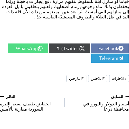
خياماً أو منازل آيلة للسقوط لتقيهم مرارة دفع إيجارات باهظة وربّما
يحفظون بذلك ماء وجوههم أمام أصحابها، ولعلّهم يتعلقون بأمل العودة
إلى منازلهم التي أمستْ أثراً بعد عين، يمنعهم من ذلك الآن قلّة ذات
اليد في ظل الغلاء والظروف المعيشيّة القاسية جدًا.
S
S
S
WhatsApp
X (Twitter)
Facebook
h
h
h
S
Telegram
a
a
a
h
r
r
r
a
e
e
e
r
o
o
o
سوم
e
n
n
n
#
الاجارات
#
اللاجئين
#
النازحين
لمقال:
o
n
صفّح
السابق
التالي
لمقالات
أسعار الدولار واليورو في
انخفاض طفيف بسعر الليرة
محافظة درعا
السورية مقارنة بالأمس