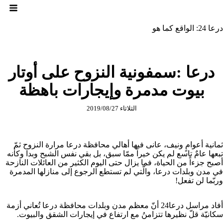
لتجاوز
لى
لمحتوى
درعا 24: الواقع كما هو
درعا :سمفونية النزوح على أوتار
بيوت مدمرة وإيجارات باهظة
الثلاثاء 2019/08/27
ثمانية أعوامٍ ونيف، عانى فيها أهالي محافظة درعا مرارة النزوح ثمّ
تبعها عامٌ تاسع لم يكن خيراً ممّا سبق، بل بقي نفس الشبح وبدا وكأنه
أصبح جزءاً من الحياة، فما يزال حتى اليوم الكثير من العائلات النازحة
في مدن وبلدات درعا، والّتي لم تستطع الرجوع إلى منازلها المدمرة
وربّما لن تفعل!
أفاد مراسل درعا24 أنّ معظم مدن وبلدات محافظة درعا تُعاني أزمة
سكانيّة قلّ نظيرها تتزامنُ مع ارتفاع في إيجارات الشقق والبيوت.