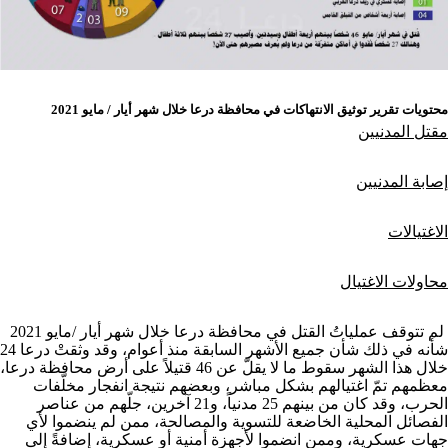
محتويات تقرير توثيق الانتهاكات في محافظة درعا خلال شهر أيار / مايو 2021
مقتل المدنيين
إصابة المدنيين
الاغتيالات
محاولات الاغتيال
لم تتوقف عملياتُ القتل في محافظة درعا خلال شهر أيار /مايو 2021
شأنه في ذلك شأن جميع الأشهر السابقة منذ أعوام، وقد وثقتْ درعا 24
خلال هذا الشهر سقوط ما لا يقلّ عن 46 قتيلاً على أرض محافظة درعا،
معظمهم تمّ اغتيالهم بشكل مباشر، وبعضهم نتيجة انفجار مخلّفات
الحرب، وقد كان من بينهم 25 مدنياً، و21 آخرين، جلّهم من عناصر
الفصائل المحلية الخاضعة للتسوية والمصالحة، ممن لم ينضموا لأي
جهات عسكرية، وممن انضموا لأجهزة أمنية أو عسكرية، إضافةً إلى