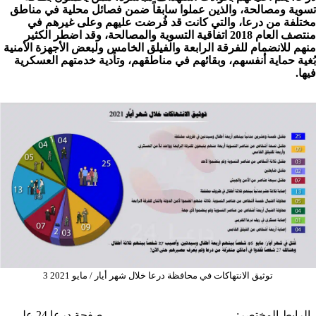
تسوية ومصالحة، والذين عملوا سابقاً ضمن فصائل محلية في مناطق
مختلفة من درعا، والتي كانت قد فُرضت عليهم وعلى غيرهم في
منتصف العام 2018 اتفاقية التسوية والمصالحة، وقد اضطر الكثير
منهم للانضمام للفرقة الرابعة والفيلق الخامس ولبعض الأجهزة الأمنية
بُغية حماية أنفسهم، وبقائهم في مناطقهم، وتأدية خدمتهم العسكرية
فيها.
توثيق الانتهاكات في محافظة درعا خلال شهر أيار / مايو 2021 3
الرابط المختصر:
صفحة درعا 24 على