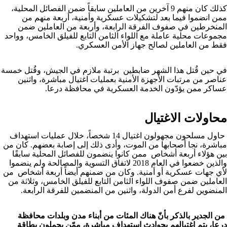
كذلك كان منهم 9 آخرين من العاملين سابقاً ضمن الفصائل المحلية،
ممن انضموا فيما بعد لتشكيلات عسكرية وأمنية، أربعة منهم من
المنخرطين في صفوف الفرقة الرابعة، وأربعة من العاملين ضمن
مجموعات محلية عاملة مع اللواء الثامن التابع للفيلق الخامس، وواحد
فقط من العاملين لصالح جهاز الأمن العسكري.
في حين قُتل هذا الشهر ضابطين برتبة ملازم في الجيش، وقُتل خمسة
عناصر من مرتبات الأجهزة الأمنية بعمليات اغتيال مباشرة، واثنين
عساكر ممن يؤدّون الخدمة العسكرية في محافظة درعا.
محاولات الاغتيال
حاول مسلحون مجهولون اغتيال 14 شخصاً، خلال عمليات استهداف
مباشرة، نجا أصحابها من الموت، وأدى ذلك إلى إصابة بعضهم. كان من
بين هؤلاء أربعة أشخاص ممن كانوا ينضمون للفصائل المحلية سابقًا
والذين خضعوا في العام 2018 لاتفاق التسوية والمصالحة ولم ينضموا
لأي جهات عسكرية أو أمنية. وكان من ضمنهم أيضاً أربعة أشخاص من
العاملين ضمن صفوف اللواء الثامن التابع للفيلق الخامس، وثلاثة من
المنضوين لفرع أمن الدولة، واثنين من المنضمين للفرقة الرابعة.
من الجدير بالذكر بأنّ هناك المئات من أبناء مدن وبلدات محافظة
درعا، يتم اغتيالهم بحوادث استهداف مباشرة، ممّن يحملون بطاقة