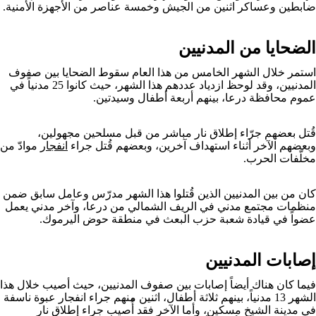
ضابطين وعساكر اثنين من الجيش وخمسة عناصر من الأجهزة الأمنية.
الضحايا من المدنيين
استمر خلال الشهر الخامس من هذا العام سقوط الضحايا بين صفوف
المدنيين، وقد لوحظ ازدياد عددهم هذا الشهر، حيث كانوا 25 مدنياً في
عموم محافظة درعا، بينهم أربعة أطفال وسيدتين.
قُتل بعضهم جرّاء إطلاق نار مباشر من قبل مسلحين مجهولين،
وبعضهم الآخر أثناء استهداف آخرين، وبعضهم قُتل جراء
انفجار
موادّ من
مخلّفات الحرب.
كان من بين المدنيين الذين قُتلوا هذا الشهر مدرّس وعامل سابق ضمن
منظمات مجتمع مدني في الريف الشمالي من درعا، وآخر مدني يعمل
عضواً في قيادة شعبة حزب البعث في منطقة حوض اليرموك.
إصابات المدنيين
فيما كان هناك أيضاً إصابات بين صفوف المدنيين، حيث أصيب خلال هذا
الشهر 13 مدنياً، بينهم ثلاثة أطفال، اثنين منهم جراء انفجار عبوة ناسفة
في مدينة الشيخ مسكين، وأما الآخر فقد أُصيب جراء إطلاق نار