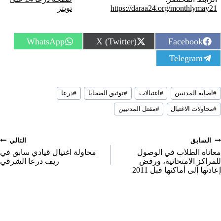
https://daraa24.org/monthlymay21
تويتر
S
S
S
WhatsApp
X (Twitter)
Facebook
h
h
h
S
Telegram
a
a
a
h
r
r
r
a
e
e
e
r
o
o
o
سوم
e
n
n
n
#
اصابة المدنيين
#
اغتيالات
#
توثيق الضحايا
#
درعا
لمقال:
o
#
محاولات الاغتيال
#
مقتل المدنيين
n
صفّح
السابق
التالي
لمقالات
معاناة الطلاب في الوصول
محاولة اغتيال قيادي سابق في
للمراكز الامتحانية، ورفض
ريف درعا الشرقي
إعادتها إلى أماكنها قبل 2011