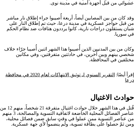
عشوائي من قبل أجهزة أمنية في مدينة نوى.
وقد كان من بين المصابين أيضاً، أربعة أُصيبوا جراء إطلاق نار مباشر
من قبل حواجز عسكرية في مدينة درعا، حيث تم إطلاق النار على
شبان يستقلون دراجات نارية، كانوا يرددون هتافات ضد نظام الحكم
في سوريا.
وكان من بين المدنيين الذين أُصيبوا هذا الشهر اثنين أُصيبا جرّاء خلاف
شخصي بينهم وبين آخرين، في حادثتين متفرقتين، وفي مكانين
مختلفين في المحافظة.
إقرأ أيضًا:
التقرير السنوي لـِ توثيق الانتهاكات لعام 2020 في محافظة
درعا
حوادث الاغتيال
قُتل في هذا الشهر خلال حوادث اغتيال متفرقة 21 شخصاً، منهم 12 من
عناصر الفصائل المحلية الخاضعة لاتفاقية التسوية والمصالحة، 3 منهم
من عناصر التسوية ممن عملوا في وقتٍ سابق ضمن فصائل محلية،
ومن ثمّ حصلوا على بطاقة تسوية، ولم ينضموا لأي جهة عسكرية.