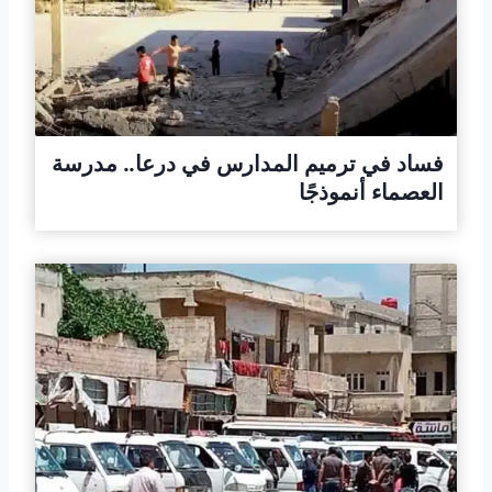
فساد في ترميم المدارس في درعا.. مدرسة
العصماء أنموذجًا