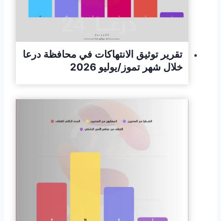
تقرير ﺗﻮﺛﯿﻖ اﻻﻧﺘﮭﺎﻛﺎت ﻓﻲ ﻣﺤﺎﻓﻈﺔ درﻋﺎ
ﺧﻼل ﺷﮭﺮ ﺗﻤﻮز/ﯾﻮﻟﯿﻮ 2026