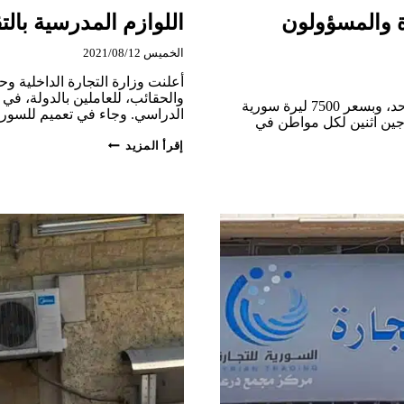
ة والمسؤولون
اللوازم المدرسية با
الخميس 2021/08/12
أعلنت وزارة التجارة الداخلية و
والحقائب، للعاملين بالدولة، في 
يبدأ طرح الفروج المجمد في صالات السورية للتجارة اعتباراً من يوم الأحد، وبسعر 7500 ليرة سورية
الدراسي. وجاء في تعميم للسور
وجين اثنين لكل مواطن في
اللوازم
إقرأ المزيد
المدرسية
بالتقسيط
في
السورية
للتجارة،
لكن
بشروط!