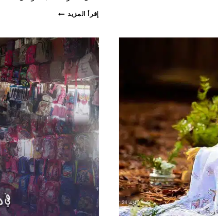
الدخان
إقرأ المزيد
الوطني
سيُباع
في
صالات
السورية
للتجارة،
والزيت
عبر
الطلب
المباشر