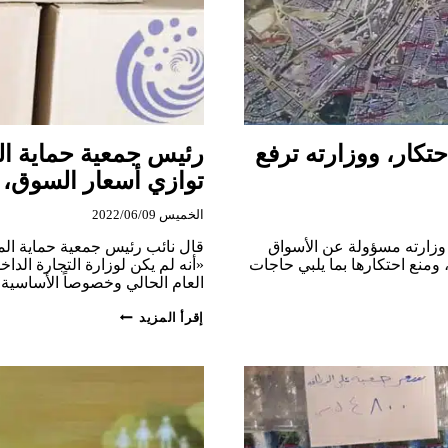
تكار، ووزارته ترفع
رئيس جمعية حماية الم
توازي أسعار السوق، و
الخميس 2022/06/09
 وزارته مسؤولة عن الأسواق
قال نائب رئيس جمعية حماية ال
 ومنع احتكارها بما يلبي حاجات
«أنه لم يكن لوزارة التجارة الدا
العام الحالي وخصوصاً الأساسي
رئيس
إقرأ المزيد
جمعية
حماية
المستهلك:
أسعار
السورية
للتجارة
مرتفعة
أو
توازي