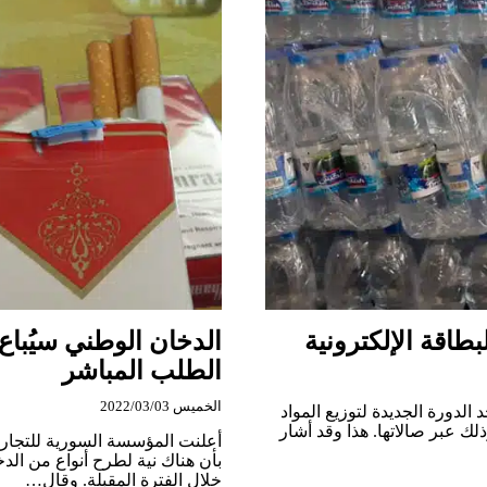
أسعار
السوق،
ولم
نرَ
انخفاضا
كما
صرح
القائمون
عليها
طاقة الإلكترونية
الدخان الوطني سيُباع
الطلب المباشر
الخميس 2022/03/03
 الدورة الجديدة لتوزيع المواد
لك عبر صالاتها. هذا وقد أشار
أعلنت المؤسسة السورية للتجارة 
بأن هناك نية لطرح أنواع من الد
خلال الفترة المقبلة. وقال…