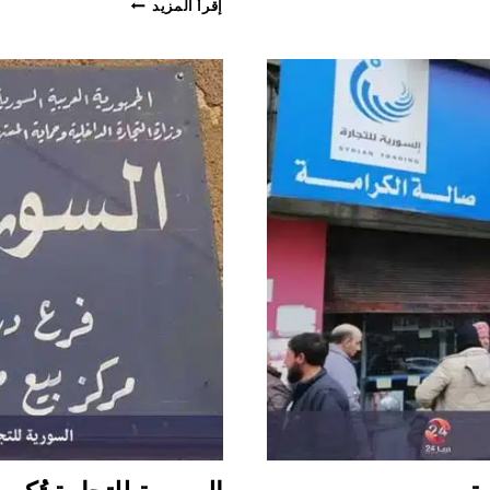
السورية
إقرأ المزيد
للتجارة
تمدد
مهلة
استلام
بعض
المخصصات