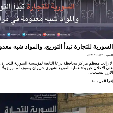
السورية للتجارة تبدأ التوزيع، والمواد شبه معد
السبت 2021/08/07
لا زالت معظم مراكز محافظة درعا التابعة لمؤسسة السورية للتجارة،
على الإعلان عن بدء عملية التوزيع لشهري حزيران وتموز، لم توزع ولا 
الارز، بسببب…
السورية
إقرأ المزيد
للتجارة
تبدأ
التوزيع،
والمواد
شبه
معدومة
في
مراكزها