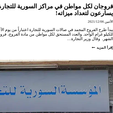
فروجان لكل مواطن في مراكز السورية للتجار
يسارعون لتعداد ميزاته!
الأثنين 2021/12/06
للكيلو غرام الواحد. والعدد المستحق لكل مواطن من مادة الفروج، فر
الشهر. وقال وزير التجارة…
فروجان
إقرأ المزيد
لكل
مواطن
في
مراكز
السورية
للتجارة
والمسؤولون
يسارعون
لتعداد
ميزاته!