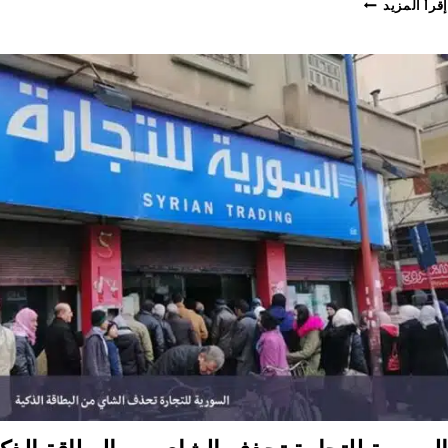
السورية
إقرأ المزيد
للتجارة
تمدد
مواعيد
تسليم
المخصصات،
والمواد
مفقودة!