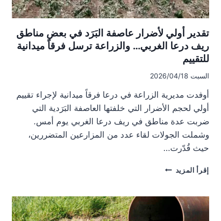
الرقاد
تقدير أولي لأضرار عاصفة البَرَد في بعض مناطق
ريف درعا الغربي… والزراعة ترسل فرقاً ميدانية
للتقييم
السبت 2026/04/18
أوفدت مديرية الزراعة في درعا فرقاً ميدانية لإجراء تقييم
أولي لحجم الأضرار التي خلفتها العاصفة البَرَدية التي
ضربت عدة مناطق في ريف درعا الغربي يوم أمس.
وشملت الجولات لقاء عدد من المزارعين المتضررين،
حيث قُدّرت…
تقدير
إقرأ المزيد
أولي
لأضرار
عاصفة
البَرَد
في