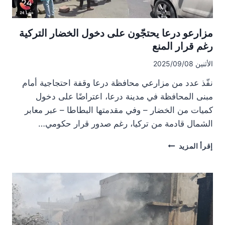
مزارعو درعا يحتجّون على دخول الخضار التركية
رغم قرار المنع
الأثنين 2025/09/08
نفّذ عدد من مزارعي محافظة درعا وقفة احتجاجية أمام
مبنى المحافظة في مدينة درعا، اعتراضًا على دخول
كميات من الخضار – وفي مقدمتها البطاطا – عبر معابر
الشمال قادمة من تركيا، رغم صدور قرار حكومي…
مزارعو
إقرأ المزيد
درعا
يحتجّون
على
دخول
الخضار
التركية
رغم