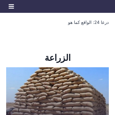
لتجاوز
لى
لمحتوى
درعا 24: الواقع كما هو
الزراعة