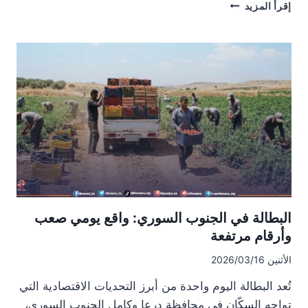
محافظة
إقرأ المزيد
درعا
تصدر
تعميماً
يمنع
ري
المزروعات
بمياه
الصرف
الصحي
البطالة في الجنوب السوري: واقع يومي صعب
وأرقام مرتفعة
الأثنين 2026/03/16
تُعد البطالة اليوم واحدة من أبرز التحديات الاقتصادية التي
تواجه السكّان في محافظة درعا وكامل الجنوب السوري،