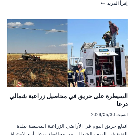
محافظة
إقرأ المزيد
درعا
تصدر
قراراً
بتحديد
أجور
حصاد
الدونم
من
القمح
والشعير
السيطرة على حريق في محاصيل زراعية شمالي
درعا
السبت 2026/05/30
اندلع حريق اليوم في الأراضي الزراعية المحيطة ببلدة
القنية في الريف الشمالي من محافظة درعا، أدى لاحتراق