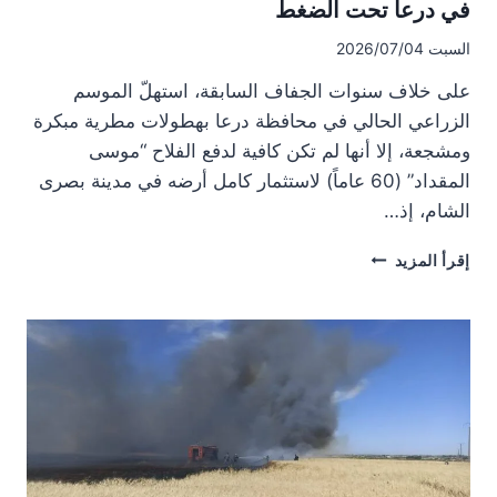
في درعا تحت الضغط
السبت 2026/07/04
على خلاف سنوات الجفاف السابقة، استهلّ الموسم
الزراعي الحالي في محافظة درعا بهطولات مطرية مبكرة
ومشجعة، إلا أنها لم تكن كافية لدفع الفلاح “موسى
المقداد” (60 عاماً) لاستثمار كامل أرضه في مدينة بصرى
الشام، إذ…
رغم
إقرأ المزيد
تحسن
الأمطار…
التكاليف
تبقي
زراعة
القمح
في
درعا
تحت
الضغط