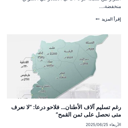
منخفضة،…
إنتاج
إقرأ المزيد
وفير
للبطيخ
في
درعا
يقابله
تراجع
في
الأسعار
رغم تسليم آلاف الأطنان… فلاحو درعا: “لا نعرف
متى نحصل على ثمن القمح”
الأربعاء 2025/06/25