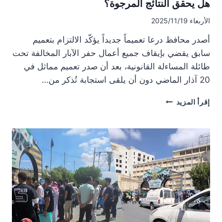
هل يحقق النتائج المرجوة؟
الأربعاء 2025/11/19
أصدر محافظ درعا تعميماً جديداً يؤكّد الالتزام بتعميم
سابق يقضي بإيقاف جميع أعمال حفر الآبار المخالفة تحت
طائلة المساءلة القانونية، بعد أن صدر تعميم مماثل في
20 آذار الماضي دون أن يلقى استجابة تُذكر من…
تعميم
إقرأ المزيد
جديد
في
محافظة
درعا
لوقف
حفر
الآبار..
هل
يحقق
النتائج
المرجوة؟