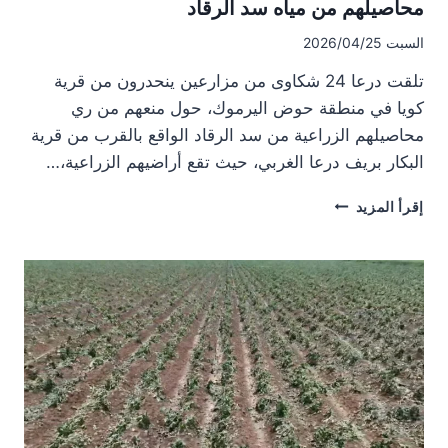
محاصيلهم من مياه سد الرقاد
السبت 2026/04/25
تلقت درعا 24 شكاوى من مزارعين ينحدرون من قرية
كويا في منطقة حوض اليرموك، حول منعهم من ري
محاصيلهم الزراعية من سد الرقاد الواقع بالقرب من قرية
البكار بريف درعا الغربي، حيث تقع أراضيهم الزراعية،…
مزارعون
إقرأ المزيد
في
ريف
درعا
الغربي
يشكون
منع
ري
محاصيلهم
من
مياه
سد