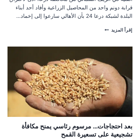
قرابة دونم واحد من المحاصيل الزراعية وأفاد أحد أبناء
البلدة لشبكة درعا 24 بأن الأهالي سارعوا إلى إخماد…
السيطرة
إقرأ المزيد
على
حريق
في
محاصيل
زراعية
شمالي
درعا
بعد احتجاجات… مرسوم رئاسي يمنح مكافأة
تشجيعية على تسعيرة القمح