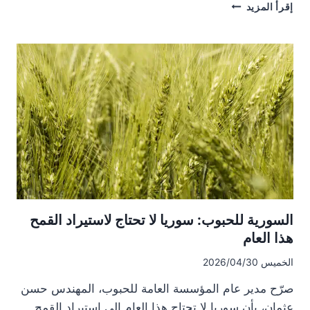
رفض
إقرأ المزيد
واسع
لتسعيرة
القمح
في
سوريا
واحتجاجات
في
عدة
مناطق..
اتحادا
فلاحي
درعا
والقنيطرة
يطالبان
السورية للحبوب: سوريا لا تحتاج لاستيراد القمح
بتعديلها
هذا العام
الخميس 2026/04/30
صرّح مدير عام المؤسسة العامة للحبوب، المهندس حسن
عثمان، بأن سوريا لا تحتاج هذا العام إلى استيراد القمح