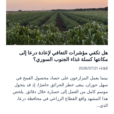
ومؤسسة
الحبوب:
المصارف
هي
الجهة
المسؤولة
عن
صرف
قيم
هل تكفي مؤشرات التعافي لإعادة درعا إلى
الأقماح
مكانتها كسلة غذاء الجنوب السوري؟
للفلاحين
الثلاثاء 2026/07/21
بينما يعمل المزارعون على حصاد محصول القمح في
سهل حوران، يبقى خطر الحرائق حاضرًا، إذ قد يتحول
موسم كامل من العمل إلى خسارة خلال دقائق. يلخص
هذا المشهد واقع القطاع الزراعي في محافظة درعا،
الذي…