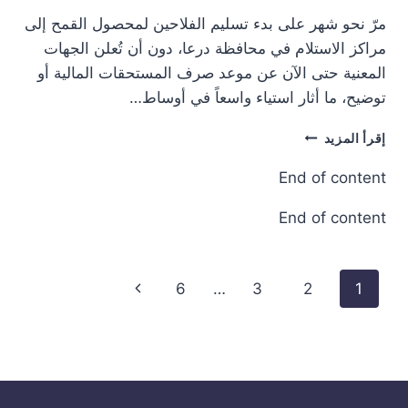
مرّ نحو شهر على بدء تسليم الفلاحين لمحصول القمح إلى
مراكز الاستلام في محافظة درعا، دون أن تُعلن الجهات
المعنية حتى الآن عن موعد صرف المستحقات المالية أو
توضيح، ما أثار استياء واسعاً في أوساط…
رغم
إقرأ المزيد
تسليم
آلاف
End of content
الأطنان…
فلاحو
End of content
درعا:
“لا
نعرف
تنقل
الصفحة
6
…
3
2
1
متى
الصفحة
نحصل
التالية
على
ثمن
القمح”