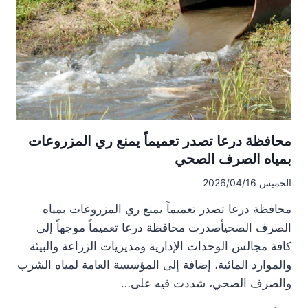
بعض
مناطق
ريف
درعا
الغربي…
والزراعة
ترسل
فرقاً
ميدانية
محافظة درعا تصدر تعميماً يمنع ري المزروعات
للتقييم
بمياه الصرف الصحي
الخميس 2026/04/16
محافظة درعا تصدر تعميماً يمنع ري المزروعات بمياه
الصرف الصحيأصدرت محافظة درعا تعميماً موجهاً إلى
كافة مجالس الوحدات الإدارية ومديريات الزراعة والبيئة
والموارد المائية، إضافة إلى المؤسسة العامة لمياه الشرب
والصرف الصحي، شددت فيه على…