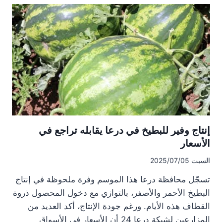
منطقة
عناب
بريف
محافظة
حماة
الغربي
إنتاج وفير للبطيخ في درعا يقابله تراجع في
الأسعار
السبت 2025/07/05
تسجّل محافظة درعا هذا الموسم وفرة ملحوظة في إنتاج
البطيخ الأحمر والأصفر، بالتوازي مع دخول المحصول ذروة
القطاف هذه الأيام. ورغم جودة الإنتاج، أكد العديد من
المزارعين لشبكة درعا 24 أن الأسعار في الأسواق