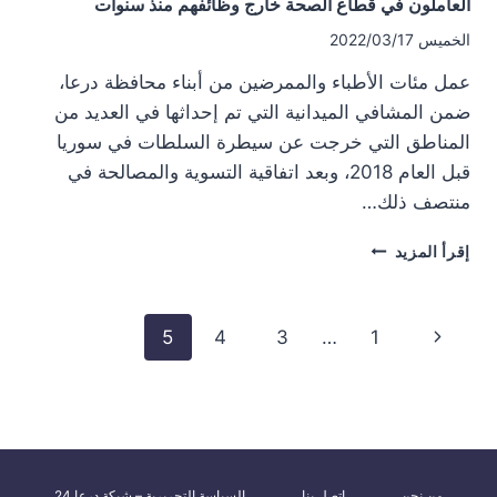
العاملون في قطاع الصحة خارج وظائفهم منذ سنوات
الخميس 2022/03/17
عمل مئات الأطباء والممرضين من أبناء محافظة درعا،
ضمن المشافي الميدانية التي تم إحداثها في العديد من
المناطق التي خرجت عن سيطرة السلطات في سوريا
قبل العام 2018، وبعد اتفاقية التسوية والمصالحة في
منتصف ذلك…
العاملون
إقرأ المزيد
في
قطاع
الصحة
تنقل
الصفحة
5
4
3
…
1
خارج
الصفحة
وظائفهم
السابقة
منذ
سنوات
من نحن
اتصل بنا
السياسة التحريرية – شبكة درعا 24