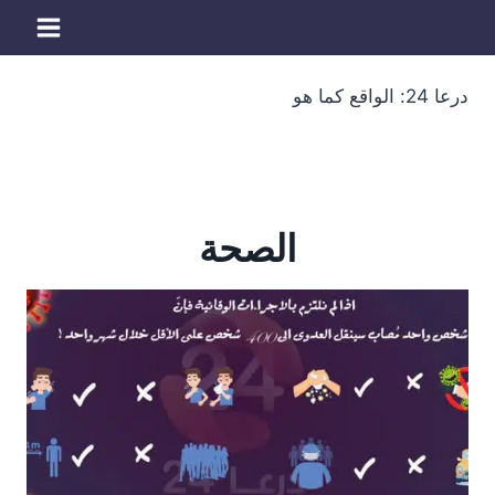
لتجاوز
لى
لمحتوى
درعا 24: الواقع كما هو
الصحة