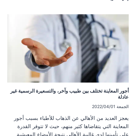
المياه
بدرعا
يُخلّف
أكثر
من
1000
إصابة
بالتهاب
الكبد
الوبائي،
فهل
سيتم
محاسبة
المسؤولين؟
أجور المعاينة تختلف بين طبيب وآخر، والتسعيرة الرسمية غير
عادلة
الجمعة 2022/04/01
يعجز العديد من الأهالي عن الذهاب للأطباء بسبب أجور
المعاينة التي يتقاضاها كثير منهم، حيث لا تتوفر القدرة
على تأمينها لدى غالبية الأهالي نتيجة الأوضاع المعيشية